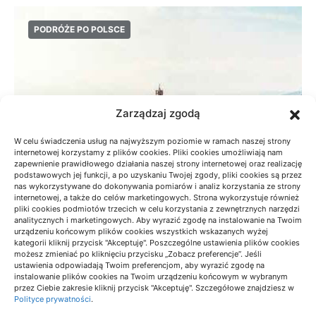
PODRÓŻE PO POLSCE
Zarządzaj zgodą
W celu świadczenia usług na najwyższym poziomie w ramach naszej strony
internetowej korzystamy z plików cookies. Pliki cookies umożliwiają nam
zapewnienie prawidłowego działania naszej strony internetowej oraz realizację
podstawowych jej funkcji, a po uzyskaniu Twojej zgody, pliki cookies są przez
nas wykorzystywane do dokonywania pomiarów i analiz korzystania ze strony
internetowej, a także do celów marketingowych. Strona wykorzystuje również
pliki cookies podmiotów trzecich w celu korzystania z zewnętrznych narzędzi
analitycznych i marketingowych. Aby wyrazić zgodę na instalowanie na Twoim
urządzeniu końcowym plików cookies wszystkich wskazanych wyżej
Radziejowa z Obidzy: czas przejścia i
kategorii kliknij przycisk "Akceptuję". Poszczególne ustawienia plików cookies
możesz zmieniać po kliknięciu przycisku „Zobacz preferencje”. Jeśli
przygotowanie
ustawienia odpowiadają Twoim preferencjom, aby wyrazić zgodę na
instalowanie plików cookies na Twoim urządzeniu końcowym w wybranym
18/06/2026
przez Ciebie zakresie kliknij przycisk "Akceptuję". Szczegółowe znajdziesz w
Polityce prywatności
.