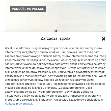
PODRÓŻE PO POLSCE
Zarządzaj zgodą
W celu świadczenia usług na najwyższym poziomie w ramach naszej strony
internetowej korzystamy z plików cookies. Pliki cookies umożliwiają nam
zapewnienie prawidłowego działania naszej strony internetowej oraz realizację
podstawowych jej funkcji, a po uzyskaniu Twojej zgody, pliki cookies są przez
nas wykorzystywane do dokonywania pomiarów i analiz korzystania ze strony
internetowej, a także do celów marketingowych. Strona wykorzystuje również
pliki cookies podmiotów trzecich w celu korzystania z zewnętrznych narzędzi
analitycznych i marketingowych. Aby wyrazić zgodę na instalowanie na Twoim
urządzeniu końcowym plików cookies wszystkich wskazanych wyżej
Radziejowa z Obidzy: czas przejścia i
kategorii kliknij przycisk "Akceptuję". Poszczególne ustawienia plików cookies
możesz zmieniać po kliknięciu przycisku „Zobacz preferencje”. Jeśli
przygotowanie
ustawienia odpowiadają Twoim preferencjom, aby wyrazić zgodę na
instalowanie plików cookies na Twoim urządzeniu końcowym w wybranym
18/06/2026
przez Ciebie zakresie kliknij przycisk "Akceptuję". Szczegółowe znajdziesz w
Polityce prywatności
.