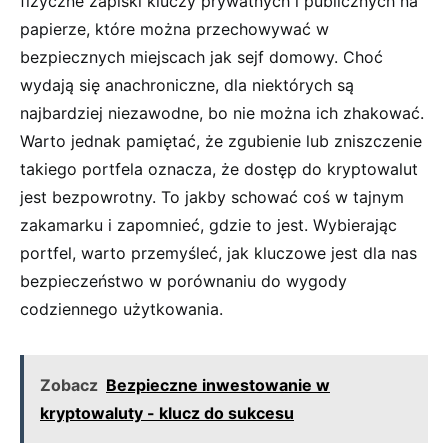
fizyczne zapiski ⁤kluczy prywatnych i ​publicznych⁣ na
papierze, które ‍można‍ przechowywać⁤ w
bezpiecznych ⁣miejscach​ jak sejf‌ domowy.⁤ Choć‌
wydają się anachroniczne,⁢ dla niektórych są
najbardziej niezawodne,⁢ bo nie można⁤ ich zhakować.
Warto jednak ⁢pamiętać, że zgubienie lub zniszczenie
takiego portfela oznacza, że‌ dostęp do kryptowalut
jest bezpowrotny. To jakby schować coś w tajnym⁣
zakamarku⁢ i‌ zapomnieć,⁣ gdzie to jest. Wybierając
⁢portfel, warto ​przemyśleć, jak kluczowe​ jest⁢ dla nas
⁤bezpieczeństwo w porównaniu do wygody
codziennego użytkowania.
Zobacz
Bezpieczne inwestowanie w
kryptowaluty - klucz do sukcesu