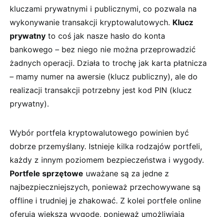
‍kluczami prywatnymi i publicznymi, co ⁢pozwala na⁣
wykonywanie transakcji kryptowalutowych.
Klucz
prywatny
to coś jak nasze‌ hasło do⁣ konta
bankowego ⁢– bez niego nie można przeprowadzić
żadnych ⁢operacji. Działa to trochę⁢ jak karta​ płatnicza⁤
– mamy numer na awersie (klucz publiczny), ale ⁤do
realizacji transakcji potrzebny jest kod PIN (klucz
prywatny).
Wybór portfela kryptowalutowego ‍powinien być
dobrze przemyślany.⁣ Istnieje kilka rodzajów ‍portfeli,
każdy z‍ innym poziomem ‍bezpieczeństwa i wygody.
Portfele sprzętowe
​uważane ⁣są za jedne⁤ z
⁣najbezpieczniejszych, ponieważ ⁢przechowywane są
⁤offline⁢ i trudniej je zhakować. Z kolei portfele online
oferują większą wygodę,⁢ ponieważ umożliwiają