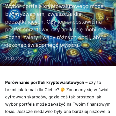
Wybór portfela kryptowalutowego może
być wyzwaniem, zwłaszcza dla
początkujących. Czy lepiej postawić na
portfel sprzętowy, czy aplikację mobilną?
Poznaj zalety i wady różnych opcji, aby
dokonać świadomego wyboru.
24/12/2024
Porównanie ⁣portfeli kryptowalutowych
– czy to
brzmi jak temat ‌dla Ciebie?
Zanurzmy się ⁤w świat‌
cyfrowych skarbców, gdzie⁤ coś tak prostego⁣ jak
wybór portfela może zaważyć na ‌Twoim finansowym
losie. Jeszcze niedawno były one bardziej⁤ niszowe,⁣ a