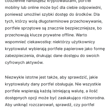
codziennie ⁢handlujesz kryptowalutami, ⁣portfel ​
mobilny⁤ lub online może być dla ciebie odpowiedni,
ponieważ umożliwi szybki​ dostęp do środków. ‍Dla
tych, którzy wolą długoterminowe przechowywanie,
portfele sprzętowe ⁤są​ znacznie⁢ bezpieczniejsze, bo⁤
przechowują klucze ‍prywatne​ offline. ‌Warto
wspomnieć​ ciekawostkę: niektórzy użytkownicy
kryptowalut wybierają ⁢portfele ⁣papierowe jako formę
zabezpieczenia, drukując ⁣dane​ dostępu⁢ do swoich
cyfrowych aktywów.
Niezwykle istotne jest także, aby‌ sprawdzić, jakie
kryptowaluty ‍dany portfel ⁣obsługuje. Nie wszystkie
portfele⁣ wspierają każdą istniejącą walutę, ⁤a ilość
dostępnych ‍opcji może być⁢ zaskakująco różnorodna.
Aby ⁤uniknąć‍ rozczarowań, sprawdź, czy portfel