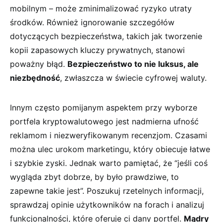
mobilnym – ⁤może zminimalizować ryzyko ​utraty
‌środków. Również ignorowanie szczegółów
dotyczących bezpieczeństwa, takich jak tworzenie
kopii zapasowych kluczy⁤ prywatnych, stanowi
poważny błąd.
Bezpieczeństwo ‍to nie luksus, ale
niezbędność
, ⁣zwłaszcza w świecie⁤ cyfrowej waluty.
Innym⁣ często pomijanym ‌aspektem ⁤przy wyborze⁣
portfela kryptowalutowego jest nadmierna ufność
reklamom i niezweryfikowanym⁣ recenzjom. Czasami
można ulec urokom ‌marketingu, który obiecuje‌ łatwe⁣
i szybkie zyski.​ Jednak warto‌ pamiętać,​ że “jeśli coś​
wygląda⁢ zbyt dobrze, by było ⁤prawdziwe, to
zapewne takie jest”. Poszukuj rzetelnych ‌informacji,
sprawdzaj ⁢opinie użytkowników na forach i analizuj
funkcjonalności, które oferuje ci dany portfel.‍
Mądry