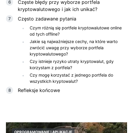
Częste ⁤błędy przy wyborze portfela
kryptowalutowego⁤ i‍ jak ich‍ unikać?
Często zadawane pytania
Czym różnią się portfele kryptowalutowe online
od tych offline?
Jakie są najważniejsze cechy, na które warto
zwrócić⁤ uwagę przy wyborze ‍portfela⁤
kryptowalutowego?
Czy istnieje ryzyko ​utraty kryptowalut, gdy⁢
korzystam ⁢z portfela?
Czy ​mogę ⁢korzystać z ⁣jednego⁢ portfela do
wszystkich ⁣kryptowalut?
Refleksje końcowe
OPROGRAMOWANIE I APLIKACJE