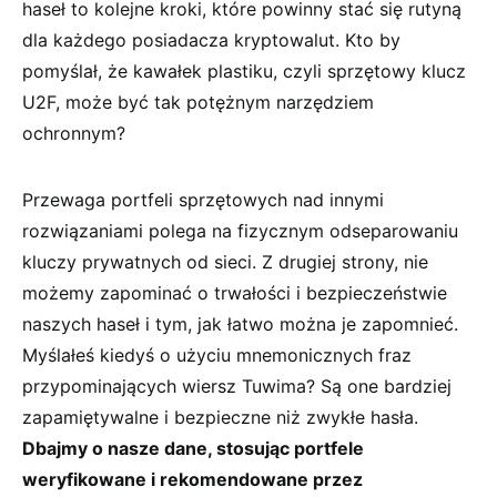
haseł to kolejne‍ kroki, które powinny⁢ stać się rutyną⁣
dla każdego posiadacza kryptowalut. Kto by
pomyślał,⁣ że⁤ kawałek ⁤plastiku, czyli sprzętowy ⁣klucz
⁤U2F,​ może być tak potężnym narzędziem
ochronnym?
Przewaga portfeli sprzętowych nad⁤ innymi‍
rozwiązaniami ⁢polega ​na ⁣fizycznym​ odseparowaniu
kluczy prywatnych od sieci. Z drugiej strony, nie
możemy zapominać o trwałości ‌i bezpieczeństwie
naszych haseł i‍ tym, ‍jak łatwo można je zapomnieć.
Myślałeś⁣ kiedyś⁢ o użyciu mnemonicznych ⁣fraz
przypominających⁢ wiersz Tuwima? Są‍ one bardziej
zapamiętywalne⁣ i bezpieczne niż⁢ zwykłe hasła.
Dbajmy o ‍nasze dane, stosując portfele
weryfikowane i ⁣rekomendowane przez ​