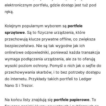
elektronicznym portfelu, gdzie dostęp‍ jest tuż pod⁣
ręką.
Kolejnym popularnym⁣ wyborem są
portfele
‍sprzętowe
. Są to fizyczne urządzenia, które
przechowują klucze prywatne offline, co ​zwiększa
bezpieczeństwo. ⁤Nie są ⁣tak ​wygodne jak ich
online’owe odpowiedniki, ⁣ponieważ każda⁣ transakcja​
wymaga​ podłączenia urządzenia, ⁤ale za⁤ to ​oferują
⁣wysoki poziom ​ochrony. Pomyśl o⁢ nich jak o sejfie do
przechowywania skarbów, i ‌to bez potrzeby dostępu
do​ internetu. Przykłady ⁤takich portfeli to Ledger
Nano S ⁤i Trezor.
Na końcu listy ⁤znajdują się​
portfele papierowe
. To