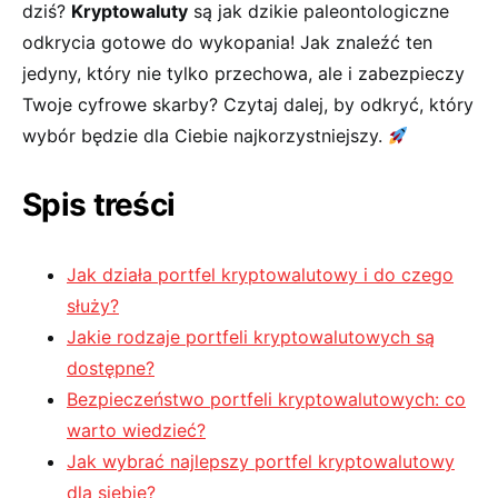
dziś?
Kryptowaluty
są jak ⁤dzikie ⁤paleontologiczne
odkrycia gotowe do wykopania! Jak ​znaleźć ten​
jedyny, który⁢ nie tylko‌ przechowa, ⁤ale i zabezpieczy
Twoje cyfrowe skarby?‍ Czytaj dalej, by odkryć, który⁤
wybór będzie dla Ciebie‍ najkorzystniejszy.
Spis ‍treści
Jak ⁣działa portfel kryptowalutowy⁢ i⁤ do czego⁣
służy?
Jakie ‌rodzaje portfeli kryptowalutowych‍ są
dostępne?
Bezpieczeństwo ⁣portfeli kryptowalutowych: co
warto wiedzieć?
Jak‍ wybrać najlepszy portfel kryptowalutowy⁣
dla⁢ siebie?