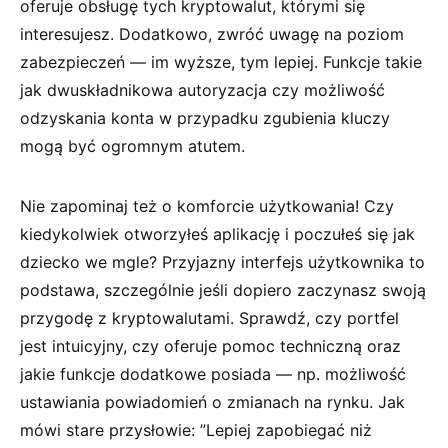
⁣oferuje obsługę tych kryptowalut, którymi się
interesujesz. Dodatkowo,⁢ zwróć uwagę ⁤na ​poziom
zabezpieczeń ⁤— im wyższe, tym lepiej. Funkcje takie
jak dwuskładnikowa​ autoryzacja ⁤czy możliwość
odzyskania konta w przypadku zgubienia kluczy ​
mogą być ogromnym atutem.
Nie‍ zapominaj ⁢też o komforcie użytkowania! Czy
kiedykolwiek otworzyłeś aplikację ⁣i poczułeś się⁤ jak
dziecko ⁣we mgle? Przyjazny ​interfejs użytkownika ‍to
podstawa, szczególnie jeśli dopiero zaczynasz swoją
⁣przygodę z⁣ kryptowalutami. Sprawdź, czy portfel
jest intuicyjny, czy ⁢oferuje⁢ pomoc techniczną oraz
jakie funkcje dodatkowe⁢ posiada — ⁢np. możliwość
ustawiania powiadomień o zmianach na rynku. Jak
mówi stare przysłowie: ‌”Lepiej ​zapobiegać⁢ niż