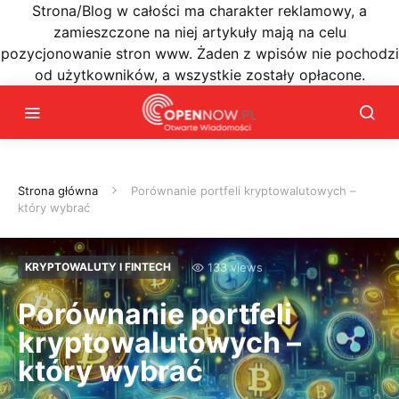
Strona/Blog w całości ma charakter reklamowy, a
zamieszczone na niej artykuły mają na celu
pozycjonowanie stron www. Żaden z wpisów nie pochodzi
od użytkowników, a wszystkie zostały opłacone.
Strona główna
Porównanie portfeli kryptowalutowych –
który wybrać
133 views
KRYPTOWALUTY I FINTECH
Porównanie portfeli
kryptowalutowych –
który wybrać