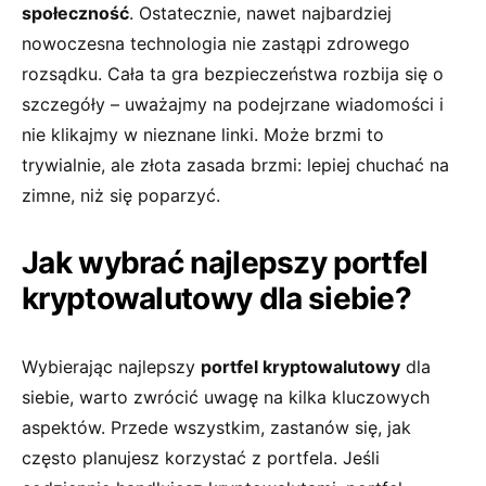
społeczność
. Ostatecznie,⁣ nawet najbardziej
nowoczesna technologia nie ⁣zastąpi⁤ zdrowego
rozsądku. Cała ⁣ta gra bezpieczeństwa ‍rozbija ⁤się⁣ o
szczegóły – uważajmy na ⁣podejrzane⁣ wiadomości i
nie klikajmy w nieznane linki. ⁣Może brzmi to
trywialnie, ale ⁣złota zasada brzmi: lepiej⁣ chuchać ⁢na
zimne, ‍niż się poparzyć.
Jak‍ wybrać najlepszy ⁤portfel
kryptowalutowy ‌dla ⁣siebie?
Wybierając ⁤najlepszy
portfel kryptowalutowy
​dla
siebie, warto zwrócić uwagę na kilka kluczowych
⁤aspektów. Przede wszystkim, zastanów​ się, jak
‍często planujesz korzystać z portfela. Jeśli