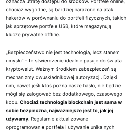
oznacza⁣ utratę dostępu ⁤do środków. ⁢Portfele online,​
chociaż wygodne, są bardziej narażone na ataki
hakerów w porównaniu‌ do portfeli​ fizycznych,‌ takich
⁣jak sprzętowe‍ portfele USB, które magazynują
klucze prywatne offline.
„Bezpieczeństwo nie jest technologią, lecz stanem
umysłu” – to‍ stwierdzenie idealnie pasuje do ​świata
kryptowalut. Ważnym środkiem​ zabezpieczeń są
⁣mechanizmy ​dwuskładnikowej autoryzacji. Dzięki⁢
nim, nawet jeśli ktoś pozna nasze ⁢hasło, nie​ będzie
‍mógł się zalogować ⁣bez dodatkowego, czasowego
kodu.
Chociaż technologia blockchain jest sama ‌w
sobie bezpieczna,​ najważniejsze‍ jest to, jak⁢ jej
⁤używamy
. Regularnie ⁣aktualizowane
oprogramowanie portfela i używanie unikalnych