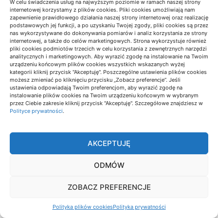
W celu świadczenia usług na najwyższym poziomie w ramach naszej strony
internetowej korzystamy z plików cookies. Pliki cookies umożliwiają nam
zapewnienie prawidłowego działania naszej strony internetowej oraz realizację
podstawowych jej funkcji, a po uzyskaniu Twojej zgody, pliki cookies są przez
MARKETING I REKLAMA
nas wykorzystywane do dokonywania pomiarów i analiz korzystania ze strony
internetowej, a także do celów marketingowych. Strona wykorzystuje również
pliki cookies podmiotów trzecich w celu korzystania z zewnętrznych narzędzi
analitycznych i marketingowych. Aby wyrazić zgodę na instalowanie na Twoim
urządzeniu końcowym plików cookies wszystkich wskazanych wyżej
kategorii kliknij przycisk "Akceptuję". Poszczególne ustawienia plików cookies
możesz zmieniać po kliknięciu przycisku „Zobacz preferencje”. Jeśli
ustawienia odpowiadają Twoim preferencjom, aby wyrazić zgodę na
instalowanie plików cookies na Twoim urządzeniu końcowym w wybranym
przez Ciebie zakresie kliknij przycisk "Akceptuję". Szczegółowe znajdziesz w
Polityce prywatności
.
AKCEPTUJĘ
ODMÓW
Dlaczego branding kosztuje więcej niż
samo logo
ZOBACZ PREFERENCJE
07/07/2026
Polityka plików cookies
Polityka prywatności