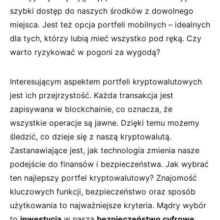
szybki dostęp do naszych środków‌ z⁤ dowolnego
miejsca. Jest też opcja portfeli mobilnych ⁣– idealnych
⁣dla tych, którzy lubią mieć wszystko pod ręką. ‌Czy
warto ‍ryzykować⁤ w ⁣pogoni za wygodą?
Interesującym​ aspektem portfeli‌ kryptowalutowych
jest ‍ich przejrzystość. Każda​ transakcja ⁢jest
zapisywana w blockchainie, co oznacza, że
wszystkie operacje są ⁣jawne. Dzięki temu możemy​
śledzić, co dzieje się z⁤ naszą kryptowalutą.⁤
Zastanawiające jest, ​jak technologia zmienia nasze
podejście do finansów i bezpieczeństwa. Jak⁣ wybrać
ten najlepszy portfel kryptowalutowy? ⁣Znajomość
kluczowych⁢ funkcji,​ bezpieczeństwo oraz sposób
użytkowania to najważniejsze kryteria. Mądry wybór
to
inwestycja
w naszą
bezpieczeństwo cyfrowe
.