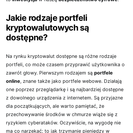
Jakie rodzaje portfeli⁢
kryptowalutowych są
dostępne?
Na rynku​ kryptowalut dostępne są różne ​rodzaje
‍portfeli, co ⁢może czasem przyprawić‌ użytkownika‍ o
zawrót⁣ głowy. ⁢Pierwszym rodzajem⁣ są
portfele
online
,⁢ znane także jako ⁢portfele ⁤webowe. Działają‌
one poprzez przeglądarkę i są najbardziej ‍dostępne⁣
z dowolnego urządzenia z ⁣internetem. Są przyjazne
⁣dla‌ początkujących,​ ale warto pamiętać, ⁤że
‌przechowywanie środków‍ w⁣ chmurze wiąże się z
ryzykiem⁣ cyberataków. Oczywiście, na wygodę nie
ma‍ co narzekać;⁢ to ‍jak trzymanie​ pieniędzy ​w