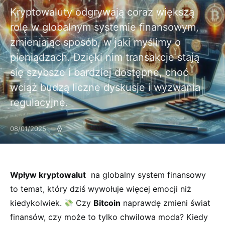
Kryptowaluty odgrywają coraz większą
rolę w globalnym systemie finansowym,
zmieniając sposób, w jaki myślimy o
pieniądzach. Dzięki nim transakcje stają
się szybsze i bardziej dostępne, choć
wciąż budzą liczne dyskusje i wyzwania
regulacyjne.
08/01/2025
Wpływ kryptowalut
​ na globalny system finansowy​
to temat, który dziś wywołuje więcej emocji niż
kiedykolwiek.
Czy
Bitcoin
naprawdę zmieni świat
finansów, czy może to⁢ tylko chwilowa moda? Kiedy⁤