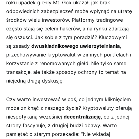
roku upadek giełdy Mt. Gox ukazał, jak brak
odpowiednich⁢ zabezpieczeń może wpłynąć na utratę
⁢środków wielu inwestorów. Platformy tradingowe
często stają się celem ⁢hakerów, a na rynku zdarzają
się oszuści. Jak sobie z tym poradzić? Kluczowymi
są zasady
dwuskładnikowego uwierzytelniania
,
przechowywanie kryptowalut ⁣w zimnych portfelach i
korzystanie z renomowanych giełd. Nie tylko same
transakcje, ale także sposoby ochrony to temat na
niejedną długą dyskusję.
Czy warto inwestować w coś, ⁢co ‌jednym kliknięciem⁤
może zniknąć z naszego życia? Kryptowaluty oferują
niespotykaną​ wcześniej
decentralizację
, co z ⁢jednej
strony fascynuje, z drugiej budzi obawy. ‌Warto
pamiętać o starym porzekadle: “Nie wkładaj