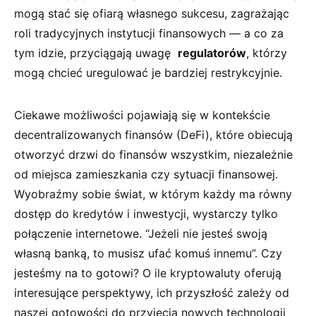
​mogą ‍stać się ofiarą własnego sukcesu, zagrażając
roli tradycyjnych instytucji finansowych — a co za
tym idzie, przyciągają uwagę ⁤
regulatorów
, ⁣którzy
mogą chcieć uregulować ⁣je bardziej restrykcyjnie.
Ciekawe możliwości pojawiają się w kontekście
decentralizowanych finansów (DeFi), które obiecują
otworzyć drzwi ‌do finansów wszystkim, niezależnie
od miejsca zamieszkania czy sytuacji finansowej.
Wyobraźmy sobie świat, w ⁢którym każdy ma równy
dostęp do⁣ kredytów‍ i inwestycji, wystarczy tylko
połączenie internetowe. “Jeżeli nie ‌jesteś swoją
własną banką, ‍to musisz ufać komuś innemu”. Czy
jesteśmy na to gotowi? O​ ile kryptowaluty oferują
interesujące⁢ perspektywy,‌ ich przyszłość zależy od
naszej gotowości do przyjęcia nowych technologii