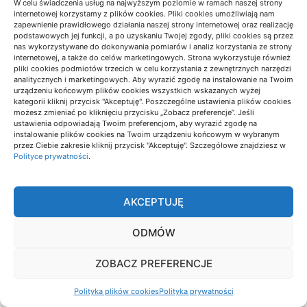
W celu świadczenia usług na najwyższym poziomie w ramach naszej strony
internetowej korzystamy z plików cookies. Pliki cookies umożliwiają nam
zapewnienie prawidłowego działania naszej strony internetowej oraz realizację
podstawowych jej funkcji, a po uzyskaniu Twojej zgody, pliki cookies są przez
nas wykorzystywane do dokonywania pomiarów i analiz korzystania ze strony
internetowej, a także do celów marketingowych. Strona wykorzystuje również
pliki cookies podmiotów trzecich w celu korzystania z zewnętrznych narzędzi
analitycznych i marketingowych. Aby wyrazić zgodę na instalowanie na Twoim
urządzeniu końcowym plików cookies wszystkich wskazanych wyżej
kategorii kliknij przycisk "Akceptuję". Poszczególne ustawienia plików cookies
możesz zmieniać po kliknięciu przycisku „Zobacz preferencje”. Jeśli
Dlaczego branding kosztuje więcej niż
ustawienia odpowiadają Twoim preferencjom, aby wyrazić zgodę na
instalowanie plików cookies na Twoim urządzeniu końcowym w wybranym
samo logo
przez Ciebie zakresie kliknij przycisk "Akceptuję". Szczegółowe znajdziesz w
Polityce prywatności
.
07/07/2026
AKCEPTUJĘ
ODMÓW
PODRÓŻE PO POLSCE
ZOBACZ PREFERENCJE
Polityka plików cookies
Polityka prywatności