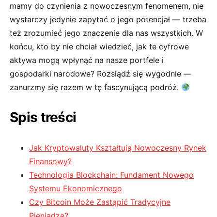
mamy do czynienia z nowoczesnym fenomenem, nie
wystarczy jedynie zapytać o jego potencjał ⁤— trzeba
też zrozumieć jego znaczenie⁢ dla nas ⁢wszystkich. W
końcu, kto by nie ‍chciał wiedzieć,​ jak te cyfrowe⁤
aktywa mogą wpłynąć na nasze portfele i
gospodarki narodowe? Rozsiądź się wygodnie —
zanurzmy się razem⁣ w tę​ fascynującą podróż.
Spis treści
Jak Kryptowaluty Kształtują Nowoczesny Rynek
Finansowy?
Technologia​ Blockchain: Fundament Nowego
Systemu Ekonomicznego
Czy ⁤Bitcoin Może Zastąpić Tradycyjne
⁤Pieniądze?