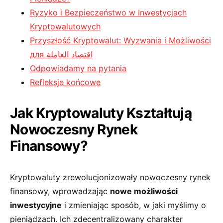
Ryzyko i Bezpieczeństwo w Inwestycjach
Kryptowalutowych
Przyszłość Kryptowalut: Wyzwania i Możliwości
для اقتصاد العاملة
Odpowiadamy na pytania
Refleksje końcowe
Jak Kryptowaluty Kształtują
Nowoczesny Rynek
Finansowy?
Kryptowaluty zrewolucjonizowały nowoczesny rynek⁤
finansowy, wprowadzając
nowe​ możliwości
inwestycyjne
i zmieniając sposób, w jaki myślimy o
⁢pieniądzach. Ich zdecentralizowany charakter