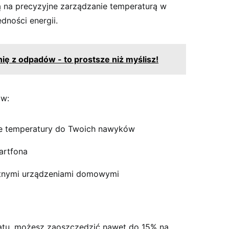
ą na precyzyjne zarządzanie temperaturą w
dności energii.
ię z odpadów - to prostsze niż myślisz!
ów:
e temperatury do Twoich nawyków
artfona
gentnymi urządzeniami domowymi
atu, możesz zaoszczędzić nawet do 15% na