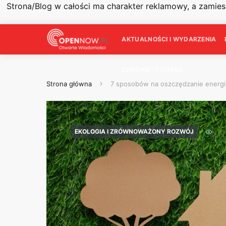
Strona/Blog w całości ma charakter reklamowy, a zamie
AKTUALNOŚCI I WYDARZENIA
ZDROWIE I FITNESS
Strona główna
7 sposobów na oszczędzanie energi
EKOLOGIA I ZRÓWNOWAŻONY ROZWÓJ