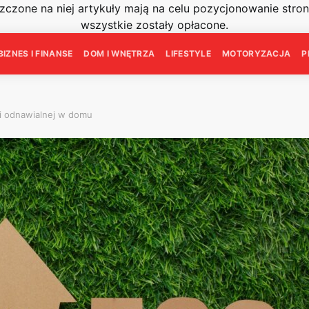
szczone na niej artykuły mają na celu pozycjonowanie str
wszystkie zostały opłacone.
BIZNES I FINANSE
DOM I WNĘTRZA
LIFESTYLE
MOTORYZACJA
P
i odnawialnej w domu