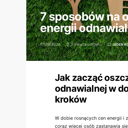
7 sposobów na 
energii odnawia
17/09/2024
3 minuta odczytu
JEDEN 
Jak zacząć oszcz
odnawialnej w d
kroków
W dobie rosnących cen energii i 
coraz więcej osób zastanawia się