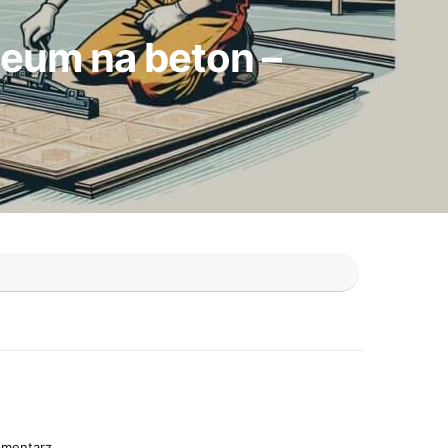
leum na beton –
omentarz.