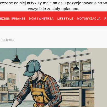
szczone na niej artykuły mają na celu pozycjonowanie str
wszystkie zostały opłacone.
BIZNES I FINANSE
DOM I WNĘTRZA
LIFESTYLE
MOTORYZACJA
P
k po kroku