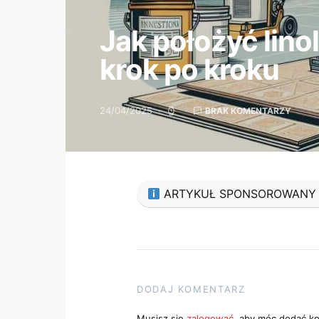
Jak położyć lino
krok po kroku
24/04/2025
BRAK KOMENTARZY
ARTYKUŁ SPONSOROWANY
DODAJ KOMENTARZ
Musisz się
zalogować
, aby móc dodać k