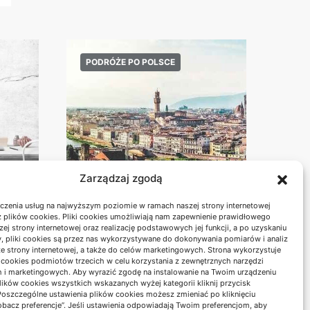
PODRÓŻE PO POLSCE
Zarządzaj zgodą
Radziejowa z Obidzy:
czenia usług na najwyższym poziomie w ramach naszej strony internetowej
czas przejścia i
 plików cookies. Pliki cookies umożliwiają nam zapewnienie prawidłowego
przygotowanie
zej strony internetowej oraz realizację podstawowych jej funkcji, a po uzyskaniu
, pliki cookies są przez nas wykorzystywane do dokonywania pomiarów i analiz
ze strony internetowej, a także do celów marketingowych. Strona wykorzystuje
i cookies podmiotów trzecich w celu korzystania z zewnętrznych narzędzi
18/06/2026
h i marketingowych. Aby wyrazić zgodę na instalowanie na Twoim urządzeniu
ków cookies wszystkich wskazanych wyżej kategorii kliknij przycisk
 Poszczególne ustawienia plików cookies możesz zmieniać po kliknięciu
obacz preferencje”. Jeśli ustawienia odpowiadają Twoim preferencjom, aby