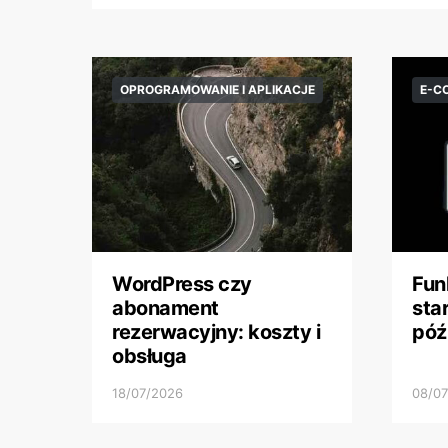
OPROGRAMOWANIE I APLIKACJE
E-C
WordPress czy
Fun
abonament
sta
rezerwacyjny: koszty i
póź
obsługa
18/07/2026
08/0