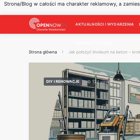
Strona/Blog w całości ma charakter reklamowy, a zamie
AKTUALNOŚCI I WYDARZENIA
ZDROWIE I FITNESS
Strona główna
Jak położyć linoleum na beton – kro
124 views
DIY I RENOWACJE