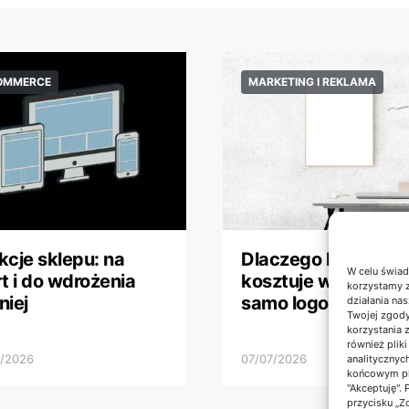
OMMERCE
MARKETING I REKLAMA
kcje sklepu: na
Dlaczego branding
W celu świad
rt i do wdrożenia
kosztuje więcej niż
korzystamy z
niej
samo logo
działania nas
Twojej zgody
korzystania 
również plik
7/2026
07/07/2026
analitycznyc
końcowym pli
"Akceptuję".
przycisku „Z