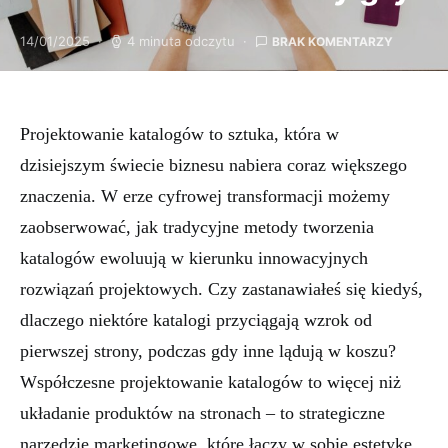
14/01/2025
4 minuta odczytu
BRAK KOMENTARZY
Projektowanie katalogów to sztuka, która w
dzisiejszym świecie biznesu nabiera coraz większego
znaczenia. W erze cyfrowej transformacji możemy
zaobserwować, jak tradycyjne metody tworzenia
katalogów ewoluują w kierunku innowacyjnych
rozwiązań projektowych. Czy zastanawiałeś się kiedyś,
dlaczego niektóre katalogi przyciągają wzrok od
pierwszej strony, podczas gdy inne lądują w koszu?
Współczesne projektowanie katalogów to więcej niż
układanie produktów na stronach – to strategiczne
narzędzie marketingowe, które łączy w sobie estetykę,