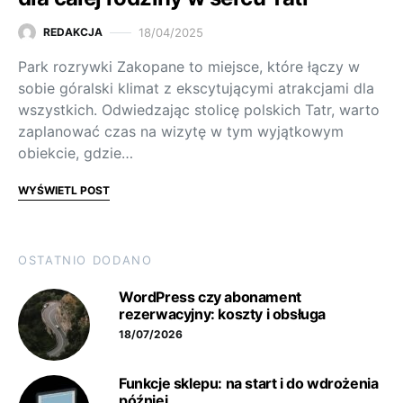
18/04/2025
REDAKCJA
Park rozrywki Zakopane to miejsce, które łączy w
sobie góralski klimat z ekscytującymi atrakcjami dla
wszystkich. Odwiedzając stolicę polskich Tatr, warto
zaplanować czas na wizytę w tym wyjątkowym
obiekcie, gdzie…
WYŚWIETL POST
OSTATNIO DODANO
WordPress czy abonament
rezerwacyjny: koszty i obsługa
18/07/2026
Funkcje sklepu: na start i do wdrożenia
później