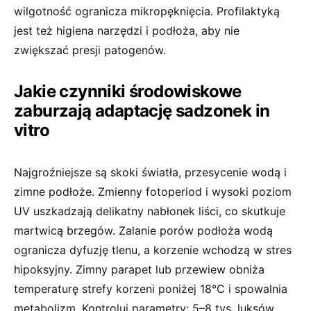
wilgotność ogranicza mikropęknięcia. Profilaktyką
jest też higiena narzędzi i podłoża, aby nie
zwiększać presji patogenów.
Jakie czynniki środowiskowe
zaburzają adaptację sadzonek in
vitro
Najgroźniejsze są skoki światła, przesycenie wodą i
zimne podłoże. Zmienny fotoperiod i wysoki poziom
UV uszkadzają delikatny nabłonek liści, co skutkuje
martwicą brzegów. Zalanie porów podłoża wodą
ogranicza dyfuzję tlenu, a korzenie wchodzą w stres
hipoksyjny. Zimny parapet lub przewiew obniża
temperaturę strefy korzeni poniżej 18°C i spowalnia
metabolizm. Kontroluj parametry: 5–8 tys. luksów,