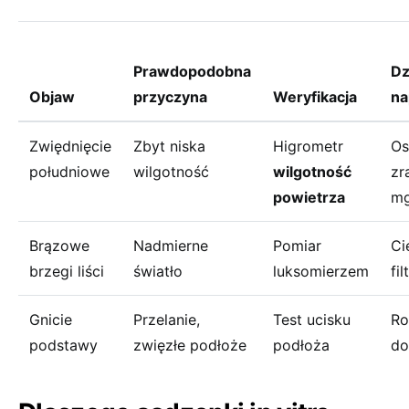
Prawdopodobna
Dz
Objaw
przyczyna
Weryfikacja
na
Zwiędnięcie
Zbyt niska
Higrometr
Os
południowe
wilgotność
wilgotność
zr
powietrza
mg
Brązowe
Nadmierne
Pomiar
Ci
brzegi liści
światło
luksomierzem
fi
Gnicie
Przelanie,
Test ucisku
Ro
podstawy
zwięzłe podłoże
podłoża
do