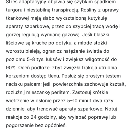
Stres adaptacyjny objawia się szybkim spadkiem
turgoru i niestabilną transpiracją. Rośliny z uprawy
tkankowej mają słabo wykształconą kutykulę i
aparaty szparkowe, przez co szybciej tracą wodę i
gorzej regulują wymianę gazową. Jeśli blaszki
liściowe są kruche po dotyku, a młode stożki
wzrostu bieleją, ogranicz natężenie światła do
poziomu 5–8 tys. luksów i zwiększ wilgotność do
90%. Oceń podłoże: zbyt zwięzła frakcja utrudnia
korzeniom dostęp tlenu. Posłuż się prostym testem
nacisku palcem; jeśli powierzchnia zachowuje kształt,
rozluźnij mieszankę perlitem. Zastosuj krótkie
wietrzenie w osłonie przez 5–10 minut dwa razy
dziennie, aby trenować aparaty szparkowe. Notuj
reakcje co 24 godziny, aby wyłapać poprawę lub
pogorszenie bez opóźnień.