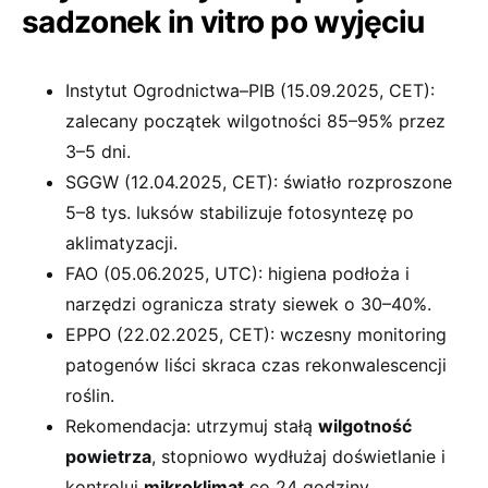
sadzonek in vitro po wyjęciu
Instytut Ogrodnictwa–PIB (15.09.2025, CET):
zalecany początek wilgotności 85–95% przez
3–5 dni.
SGGW (12.04.2025, CET): światło rozproszone
5–8 tys. luksów stabilizuje fotosyntezę po
aklimatyzacji.
FAO (05.06.2025, UTC): higiena podłoża i
narzędzi ogranicza straty siewek o 30–40%.
EPPO (22.02.2025, CET): wczesny monitoring
patogenów liści skraca czas rekonwalescencji
roślin.
Rekomendacja: utrzymuj stałą
wilgotność
powietrza
, stopniowo wydłużaj doświetlanie i
kontroluj
mikroklimat
co 24 godziny.