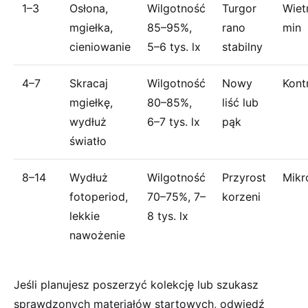
1–3
Osłona,
Wilgotność
Turgor
Wiet
mgiełka,
85–95%,
rano
min
cieniowanie
5–6 tys. lx
stabilny
4–7
Skracaj
Wilgotność
Nowy
Kontr
mgiełkę,
80–85%,
liść lub
wydłuż
6–7 tys. lx
pąk
światło
8–14
Wydłuż
Wilgotność
Przyrost
Mikr
fotoperiod,
70–75%, 7–
korzeni
lekkie
8 tys. lx
nawożenie
Jeśli planujesz poszerzyć kolekcję lub szukasz
sprawdzonych materiałów startowych, odwiedź