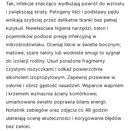
Tak, infekcje znacząco wydłużają powrót do wzrostu
i zwiększają straty. Patogeny liści i podstawy pędu
wnikają szybciej przez delikatne tkanki bez pełnej
kutykuli. Niewłaściwa higiena narzędzi, osłon i
pojemników podnosi presję infekcyjną w
mikrośrodowisku. Oceniaj liście w świetle bocznym;
matowe, szare naloty lub wodniste smugi to sygnał
do izolacji rośliny. Usuń porażone fragmenty
czystymi nożyczkami i odkaź powierzchnie
alkoholem izopropylowym. Zapewnij przewiew w
osłonie i obniż gęstość nasadzeń. Wsparcie wapniem
i krzemem wzmacnia ściany komórkowe;
umiarkowane światło poprawia bilans energii.
Notatnik zabiegów oraz zdjęcia co 48 godzin
ułatwiają ocenę skuteczności i korygowanie błędów
bez zwłoki.