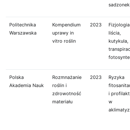
sadzonek
Politechnika
Kompendium
2023
Fizjologia
Warszawska
uprawy in
liścia,
vitro roślin
kutykula,
transpirac
fotosynte
Polska
Rozmnażanie
2023
Ryzyka
Akademia Nauk
roślin i
fitosanita
zdrowotność
i profilak
materiału
w
aklimatyza