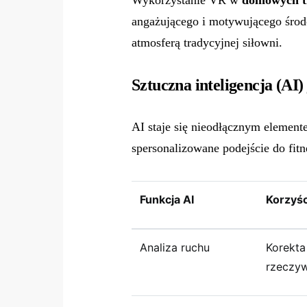
Wykorzystanie VR w
domowych t
angażującego i motywującego środ
atmosferą tradycyjnej siłowni.
Sztuczna inteligencja (AI)
AI staje się nieodłącznym elemen
spersonalizowane podejście do fitn
Funkcja AI
Korzyśc
Analiza ruchu
Korekta
rzeczy