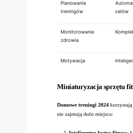
Planowanie
Automa
treningów
celów
Monitorowanie
Komple
zdrowia
Motywacja
Intelig
Miniaturyzacja sprzętu fit
Domowe treningi 2024
korzystają
nie zajmują dużo miejsca:
Inteligentne lustra fitness
: 