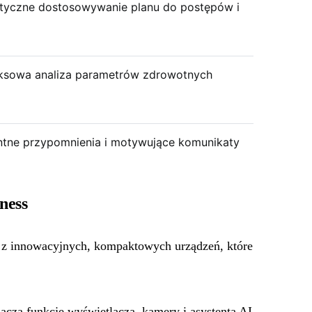
tyczne dostosowywanie planu do postępów i
ksowa analiza parametrów zdrowotnych
entne przypomnienia i motywujące komunikaty
ness
 z innowacyjnych, kompaktowych urządzeń, które
Łączą funkcje wyświetlacza, kamery i asystenta AI