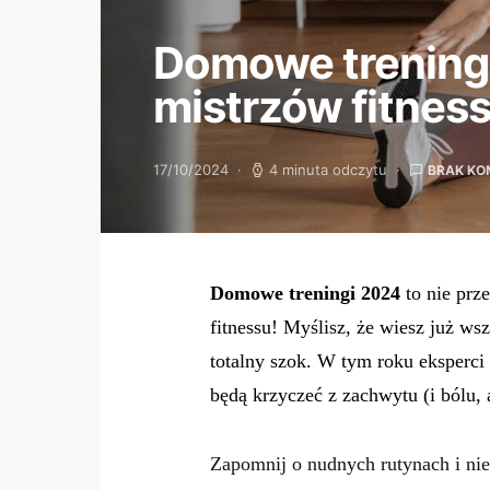
Domowe treningi 
mistrzów fitnes
17/10/2024
4 minuta odczytu
BRAK KO
Domowe treningi 2024
to nie prz
fitnessu! Myślisz, że wiesz już w
totalny szok. W tym roku eksperci 
będą krzyczeć z zachwytu (i bólu, a
Zapomnij o nudnych rutynach i ni