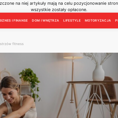
szczone na niej artykuły mają na celu pozycjonowanie str
wszystkie zostały opłacone.
BIZNES I FINANSE
DOM I WNĘTRZA
LIFESTYLE
MOTORYZACJA
P
istrzów fitness