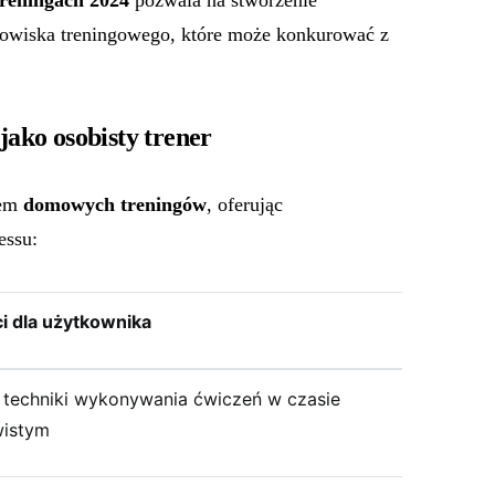
reningach 2024
pozwala na stworzenie
owiska treningowego, które może konkurować z
 jako osobisty trener
tem
domowych treningów
, oferując
essu:
i dla użytkownika
 techniki wykonywania ćwiczeń w czasie
wistym